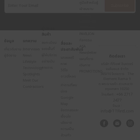
     เตรียมสัมผัสดีไซน์สร้างสรรค์ด้านการออก
ของ บริษัท เอ็กซ์โปซิชั่น เทคโนโลยี จำกัด ได้ท
สถาปนิก’68 งานแสดงเทคโนโลยีสถาปัตยกรรม
ผลิตภัณฑ์ก่อสร้างใหญ่ที่สุดในอาเซียน ระหว่าง
วัน
เมษายน – 4 พฤษภาคม 2568
 เวลา 
10.00-
20.00 น.
 ณ 
อิมแพ็ค เมืองทองธานี
ป้ายกำกับ :
แชร์
บทความอื่นๆ