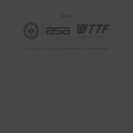
INTERVIEWS
TAITA เทคโนโลยีที่ม
เมทัลชีท ในงานสถาป
NEWS
RECAP: ย้อนชมภาพ
งานสถาปนิก’68
INTERVIEWS
KG Solar ผนึกกำลัง
Energy เปิดตัว Tes
Powerwall ที่งานสถ