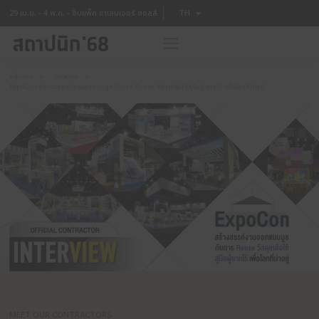
TH
29 เม.ย. - 4 พ.ค. - อิมแพ็ค ชาเลนเจอร์ ฮอลล์
EN
หน้าแรก
บทความ
ExpoCon สร้างสรรค์งานออกแบบบูธกับการ Reuse วัสดุเหลือใช้สู่มือผู้ยากไร้ เพื่อโลกที่น่า