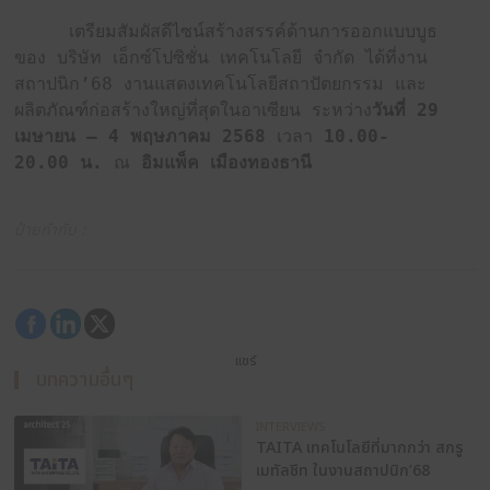
“เมื่อจบงานลูกค้าบางรายไม่รู้ว่าจะเอาบูธไปไว้ที่ไหน 
มีนโยบายนำวัสดุในบูธ ที่จัดเป็นชิ้นลอยตัวไปบริจาค โดย
ตัวกลางในการนำไปบริจาคโรงเรียนในต่างจังหวัด รวมถึง
สถานที่ยากไร้ ที่ต้องการใช้วัสดุดังกล่าว ในส่วนนี้ลูกค้าก
ลักษณ์ที่ดีต่อองค์กรด้วย”
นอกจากการส่งต่อวัสดุเหลือใช้ให้เกิดประโยชน์สูงสุ
ปลูกฝังค่านิยมให้กับบุคลากรภายในให้เข้าใจเกี่ยวกับ
Sustainability และสนับสนุนแนวคิดการก่อสร้างเพื่อโลก
ด้วย “บุคลากรภายในต้องอธิบายให้คนภายนอกรวมถึงลูกค
ถึงขั้นตอนการทำบูธว่ามีอะไรบ้าง นอกจากนี้บริษัทยังม
ช่วยลดขยะในการก่อสร้าง โดยส่วนใหญ่คนมักมองที่ปล
วัสดุที่นำมาใช้ แต่ ExpoCon มีมุมมองที่ต่างออกไป บริษ
สำคัญตั้งแต่การออกแบบว่าทำอย่างไรจึงจะเกิดขยะน้อยที
น้ำและไฟที่ใช้ อีกทั้งความเป็นอยู่ของบุคลากร”