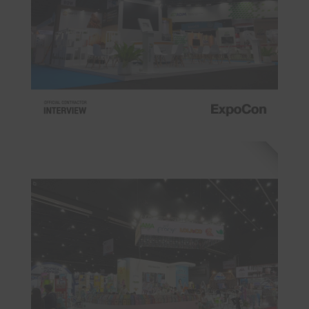
ExpoTeth รากฐานที่แข็งแกร่งสู่การกำเนิด E
เดิมทีบริษัท เอ็กซ์โปซิชั่น เทคโนโลยี จำกัด ทำหน้าที่
ๆ ภายในงานอีเว้นท์ ตลอดระยะเวลากว่า 25 ปี ในนาม 
ก่อนจะต่อยอดธุรกิจและหันมาให้บริการในด้านการออกแ
บูธในนามของ ExpoCon ซึ่งดำเนินธุรกิจมายาวนานถึง 5
ความเชื่อใจของลูกค้าในด้านการดูแลที่ครอบคลุม ทั้งการ
เป็นระบบ ความแข็งแรงและปลอดภัยของบูธ รวมไปถึง
ด้านการดีไซน์ที่ทำให้ลูกค้าเชื่อมั่นจนถึงปัจจุบัน