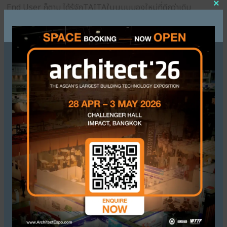
ประกอบกับการบริการรวดเร็ว และการสต๊อกสินค้าพร้อม
ตัวแทนจำหน่าย รวมถึงมีจุดกระจายสินค้าของบริษัท ทำใ
ผลิตภัณฑ์ถึงผู้ใช้งานอย่างรวดเร็ว
การเข้ามาของตลาดต่างประเทศ ในฐานะที่ TAITA เป็
เข้ามาทำธุรกิจในประเทศไทยเช่นกัน มีมุมมองที่แตกต่
การเข้ามาของผลิตภัณฑ์จากต่างประเทศเป็นการเปิดโอ
ตลาด และเป็นที่มาของหนึ่งในรายได้แบรนด์ อีกทั้งสร้างค
ถือให้บริษัท อย่างไรก็ตาม Motto ของแบรนด์ยังคงเหมื
ผลิตภัณฑ์มีคุณภาพ ทนทานแข็งแรง
ความคาดหวังต่องานสถาปนิก’68 : มุมมองใหม่ที่
ในปี 2566 ที่เปรียบเหมือนเวทีซึ่งทำให้ TAITA เป็นที
แวดวงมากกว่าเดิมในฐานะผู้ผลิตและจัดจำหน่ายสกรู ปัจจ
กำลังขยายขนาดองค์กร สืบเนื่องมาจากความสำเร็จปีที่แล
นี้ TAITA ยังคงคาดหวังให้ผู้ใช้งาน ไม่ว่าจะอยู่ในรูปแบ