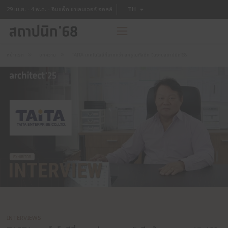
TH
29 เม.ย. - 4 พ.ค. - อิมแพ็ค ชาเลนเจอร์ ฮอลล์
EN
หน้าแรก
บทความ
TAITA เทคโนโลยีที่มากกว่า สกรูเมทัลชีท ในงานสถาปนิก’