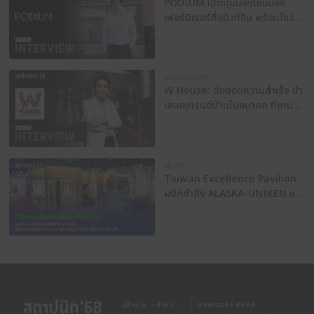
แชร์
บทความอื่นๆ
INTERVIEWS
TAITA เทคโนโลยีที่ม
เมทัลชีท ในงานสถาป
NEWS
RECAP: ย้อนชมภาพ
งานสถาปนิก’68