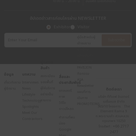
INTERVIEWS
KG Solar ผนึกกำลัง
Energy เปิดตัว Tes
Powerwall ที่งานสถ
INTERVIEWS
PODIUM เปิดมุมมอง
เฟอร์นิเจอร์กึ่งบิวท์อ
นวัตกรรม “Deep-T
Veneer” ครั้งแรกใ
สถาปนิก’68
INTERVIEWS
W House: ต่อยอดคว
เสนอเทรนด์บ้านในอน
สถาปนิก’68