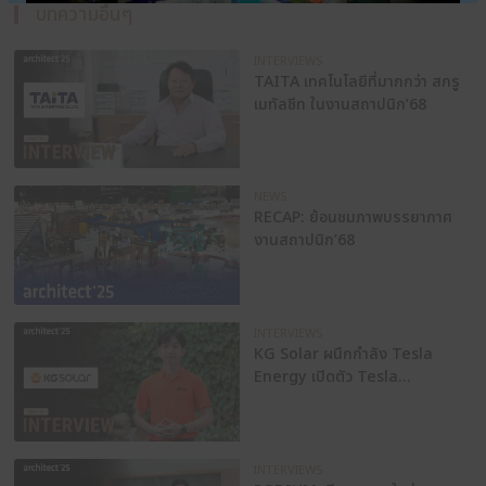
End User ก็ตาม ได้รู้จักTAITAในนมุมมองใหม่ที่ดีกว่าเ
ในส่วนของผลิตภัณ์ไฮไลท์ที่แบรนด์จัดแสดงนอกจากพ
งานอย่าง ‘สกรูเมทัลชีท’ แล้ว ยังมีผลิตภัณฑ์อื่น ๆ เช่น
น้ำยาพียูโฟม กาวซิลิโคน โดยมีผู้เชี่ยวชาญให้คำแนะนำเกี
ผลิตภัณฑ์ เพื่ออำนวยความสะดวก พร้อมด้วยกิจกรรมน่
มากมาย
มาร่วมพูดคุยและเยี่ยมชมสินค้าของ TAITA ในงานสถา
แสดงเทคโนโลยีสถาปัตยกรรม และผลิตภัณฑ์ก่อสร้างใหญ
อาเซียน ระหว่าง
วันที่ 29 เมษายน – 4 พฤกษภาคม 25
10.00-20.00 น.
ณ
ชาเลนเจอร์ ฮอลล์ 1-3 อิมแพ็ค เ
ธานี
ป้ายกำกับ :