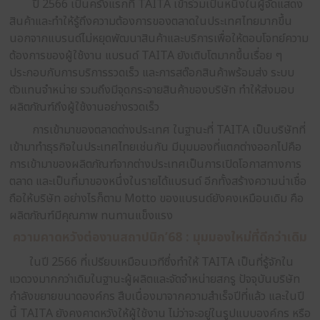
Screw เพราะแบรนด์เลือกใช้วัสดุที่มีคุณภาพ บวกกับขั
ผลิตที่ได้มาตรฐาน สกูรเมทัลชีทของ TAITA จึงมีควา
ไม่ขึ้นสนิม เป็นเหตุผลหลักที่ผู้ใช้งานตัดสินใจเลือกใช้ผ
แบรนด์
ดีต่อสิ่งแวดล้อม
=
ดีต่อแบรนด์
เทรนด์ความยั่งยืนเป็นเหนึ่งในหตุผลที่ทำให้ TAITA ไม
ผลิตภัณฑ์ และกระบวนการผลิตที่ไม่ส่งผลกระทบต่อสิ่งแ
ยังคงคุณภาพเอาไว้ ซึ่งส่งผลดีต่อแบรนด์และดีต่อสิ่งแว
ประสบการณ์จากงานสถาปนิกเพื่อต่อยอดแ
ปี 2566 เป็นครั้งแรกที่ TAITA เข้าร่วมเป็นหนึ่งใน
สินค้าและทำให้รู้ถึงความต้องการของตลาดในประเทศไท
นอกจากแบรนด์ไม่หยุดพัฒนาสินค้าและบริการเพื่อให้ต
ต้องการของผู้ใช้งาน แบรนด์ TAITA ยังเติบโตมากขึ้นเร