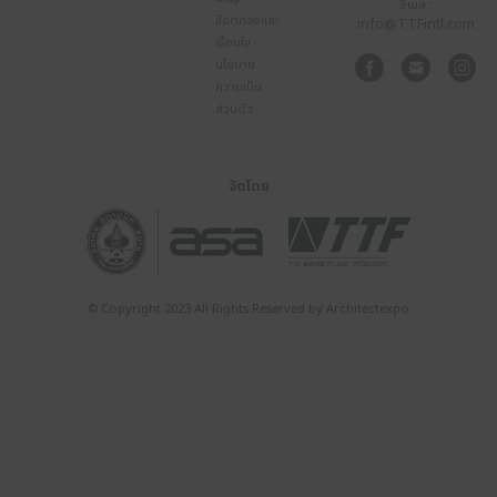
NEWS
Taiwan Excellence
ผนึกกำลัง ALASKA
HISS จัดแสดงผลิตภ
อากาศและม่านระดับไฮ
สถาปนิก’68
29 เม.ย. – 4 พ.ค.
ชาเลนเจอร์ ฮอล
10.00 น. – 20.00 น.
อิมแพ็ค เมืองทอ
อัปเดตข่าวสารก่อนใครผ่าน NEWSLETTER
ผู้เข้าชม
Exhibitor
Visitor