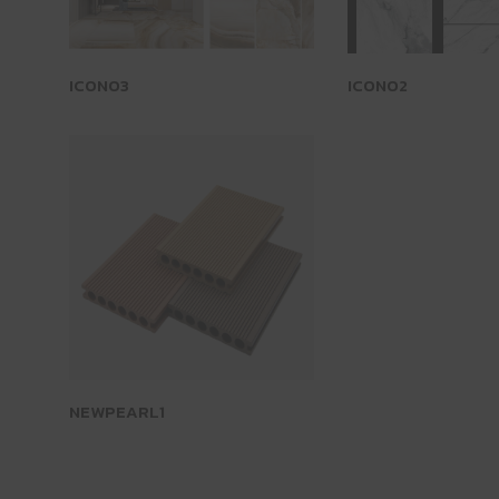
ICONO3
ICONO2
NEWPEARL1