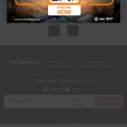
GUANG DONG JINGTE METAL BUILDING
MATERIAL CO., LTD
Brand: JT METAL BUILDING MATERIALS
BOOTH NO.
GRID LINE
S202/1
K44
Discover Showroom