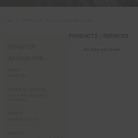
D503/3
R15
CO.,
จำกัด
LTD.
Home
EXHIBITOR LIST
H-DO (THAILAND) CO., LTD.
PRODUCTS / SE
EXHIBITOR
No data was 
INFORMATION
BRAND
HOUSE DO