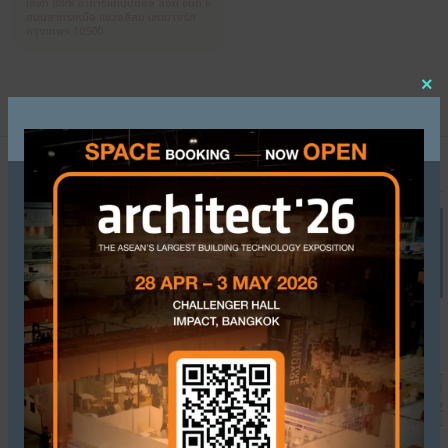
PRODUCTS / SERVICES
REAL ESTATE BUSINESS
FRANCHISE
WEBSITE
WWW.H-DO.CO.TH
ADDRESS
เลขที่ 88/8 อาคารแคปปิตอล ลิ้งค์ ชั้นที่ 6
ถนนสาทรเหนือ แขวงสีลม เขตบางรัก
กรุงเทพฯ 10500
OTHER EXHIBITORS