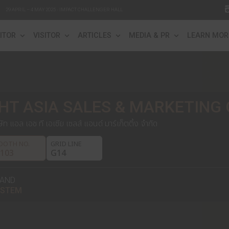
29 APRIL – 4 MAY 2025 - IMPACT CHALLENGER HALL
FO
EXHIBITOR
VISITOR
ARTICLES
ME
LHT ASIA SALES & 
บริษัท แอล เอช ที เอเซีย เซลส์ แอนด์ มาร์เก็ตติ้
BOOTH NO.
GRID LINE
D103
G14
BRAND