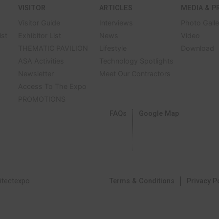
S202/1
K44
D
Discover Showroom
APRIL – 4 MAY 3
CHALLENGER HALL
AM – 8 PM
IMPACT, BANGKOK