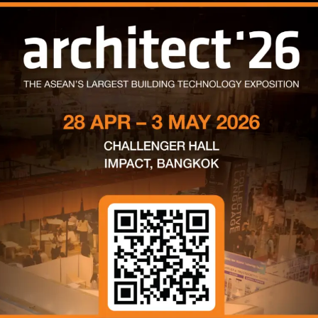
OWS
ม.32 ตำบลคลองหนึ่ง อำเภอ