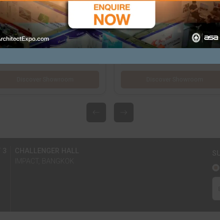
ITORS
TAL
ELEGANCE INTERNATIONAL
S
LTD
INC.
IALS
Brand: ELEGANCE
BOOTH NO.
GRID LINE
B