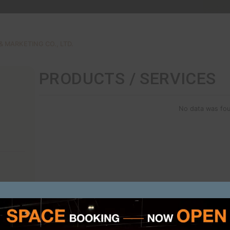
TOSTEM
T ASIA SALES & MARKETING CO., LTD.
PRODUCTS /
ON