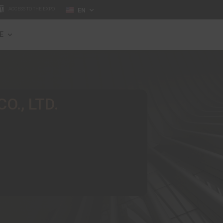
TH
ACCESS TO THE EXPO
EN
DIA & PR
LEARN MORE
MARKETING CO., LTD.
ง จำกัด