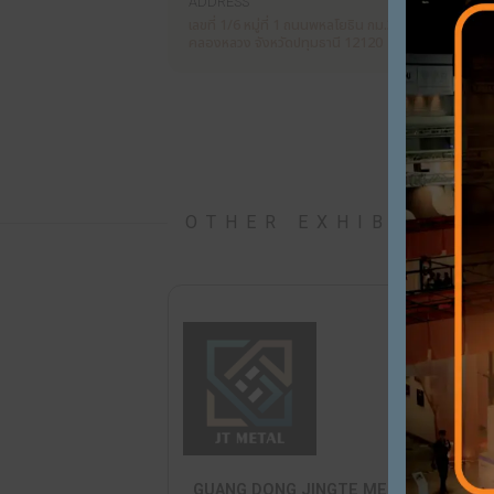
TOSTEM
PRODUCTS / SERVICES
ALUMINIUM DOOR AND WIND
WEBSITE
WWW.LIXIL.CO.TH
ADDRESS
เลขที่ 1/6 หมู่ที่ 1 ถนนพหลโยธิน ก
คลองหลวง จังหวัดปทุมธานี 12120