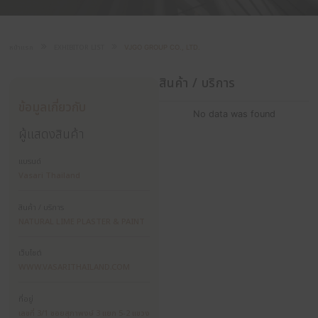
CO.,
F703
U33
จำกัด
LTD.
หน้าแรก
EXHIBITOR LIST
VJGO GROUP CO., LTD.
สินค้า / บริการ
ข้อมูลเกี่ยวกับ
No data was 
ผู้แสดงสินค้า
แบรนด์
Vasari Thailand