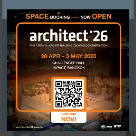
MEGA WALL
L
รายละเอียดสินค้า
รา