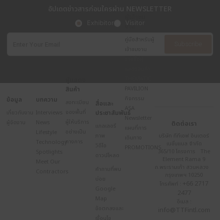
ELEGANCE INTERNATIONAL INC.
Brand: ELEGANCE
BOOTH NO.
GRID LINE
S202/1
K44
ดูรายละเอียด