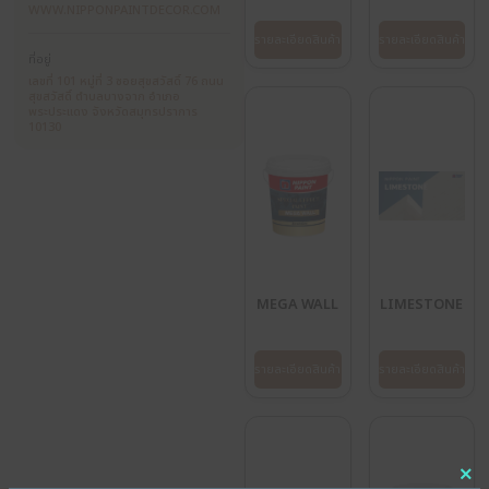
แบรนด์
Nippon Paint
สินค้า / บริการ
PAINT AND ARCHITECTURAL
COATING
AirCare
W
เว็บไซต์
WWW.NIPPONPAINTDECOR.COM
รายละเอียดสินค้า
รา
ที่อยู่
เลขที่ 101 หมู่ที่ 3 ซอยสุขสวัสดิ์ 76 ถนน
สุขสวัสดิ์ ตำบลบางจาก อำเภอ
พระประแดง จังหวัดสมุทรปราการ
10130