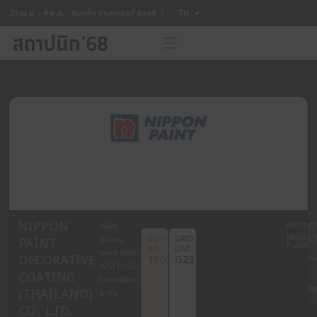
TH
29 เม.ย. - 4 พ.ค. - อิมแพ็ค ชาเลนเจอร์ ฮอลล์
EN
NIPPON
บริษัท
BOOTH
GRID
นิปปอน
PAINT
NO.
LINE
เพนต์ เดคโค