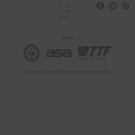
29 เม.ย. – 4 พ.ค.
ชาเลนเจอร์ ฮอล
10.00 น. – 20.00 น.
อิมแพ็ค เมืองทอ
อัปเดตข่าวสารก่อนใครผ่าน NEWSLETTER
ผู้เข้าชม
Exhibitor
Visitor
งาน
คู่มือสำหรับผู้
เข้าชมงาน
รายชื่อผู้
แสดงสินค้า
THEMATIC
ผู้แสดง
สินค้า
PAVILION
กิจกรรม
ข้อมูล
บทความ
ลงทะเบียน
สื่อและ
ASA
จองพื้นที่
ประชาสัมพันธ์
เกี่ยวกับงาน
Interviews
Newsletter
ผู้ให้บริการ
ผู้จัดงาน
News
ต
แกลเลอรี
แผนที่การ
อย่างเป็น