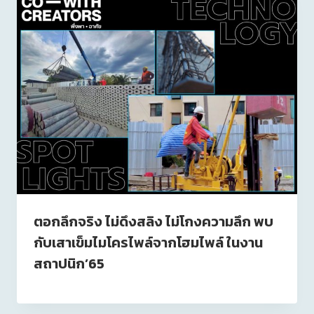
ตอกลึกจริง​ ไม่​ดึงสลิง​ ไม่โกงความลึก​ พบ
กับเสาเข็มไมโครไพล์จากโฮมไพล์ ในงาน
สถาปนิก’65