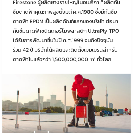
Firestone ผู้ผลิตยางรายใหญ่ในอเมริกา ที่ผลิตกัน
ซึมดาดฟ้าคุณภาพสูงตั้งแต่ ค.ศ.1980 ซึ่งมีกันซึม
ดาดฟ้า EPDM เป็นผลิตภัณฑ์แรกของบริษัท ต่อมา
กันซึมดาดฟ้าชนิดเทอร์โมพลาสติก UltraPly TPO
ได้รับการพัฒนาขึ้นในปี ค.ศ.1999 จนถึงปัจจุบัน
ร่วม 42 ปี บริษัทได้ผลิตและติดตั้งเมมเบรนสำหรับ
ดาดฟ้าไปแล้วกว่า 1,500,000,000 m² ทั่วโลก