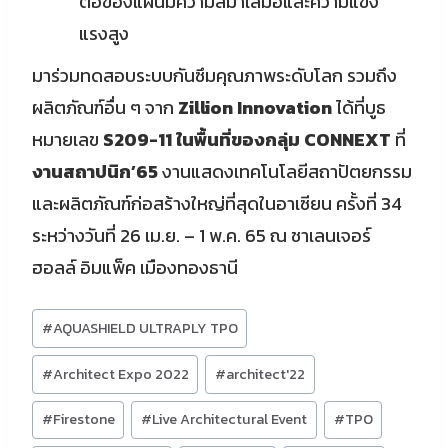
ต่อของแผ่นมีความสม่ำเสมอและความแข็ง
แรงสูง
มาร่วมทดสอบระบบกันซึมคุณภาพระดับโลก รวมถึง
ผลิตภัณฑ์อื่น ๆ จาก
Zillion Innovation
ได้ที่บูธ
หมายเลข
S209-11
ในพื้นที่ของกลุ่ม CONNEXT
ที่
งานสถาปนิก
’65
งานแสดงเทคโนโลยีสถาปัตยกรรม
และผลิตภัณฑ์ก่อสร้างใหญ่ที่สุดในอาเซียน ครั้งที่ 34
ระหว่างวันที่ 26 เม.ย. – 1 พ.ค. 65 ณ ชาเลนเจอร์
ฮอลล์ อิมแพ็ค เมืองทองธานี
Post
#
AQUASHIELD ULTRAPLY TPO
Tags:
#
Architect Expo 2022
#
architect'22
#
Firestone
#
Live Architectural Event
#
TPO