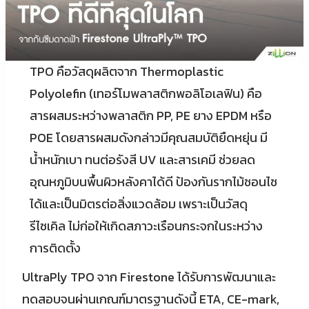
TPO คือวัสดุผลิตจาก Thermoplastic
Polyolefin (เทอร์โมพลาสติกพอลิโอเลฟิน) คือ
สารผสมระหว่างพลาสติก PP, PE ยาง EPDM หรือ
POE โดยสารผสมดังกล่าวมีคุณสมบัติยืดหยุ่น มี
น้ำหนักเบา ทนต่อรังสี UV และสารเคมี ช่วยลด
อุณหภูมิบนพื้นผิวหลังคาได้ดี ป้องกันรากไม้ชอนไช
ได้และเป็นมิตรต่อสิ่งแวดล้อม เพราะเป็นวัสดุ
รีไซเคิล ไม่ก่อให้เกิดสภาวะเรือนกระจกในระหว่าง
การติดตั้ง
UltraPly TPO จาก Firestone ได้รับการพัฒนาและ
ทดสอบจนผ่านเกณฑ์มาตรฐานดังนี้ ETA, CE-mark,