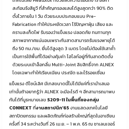
เทคโนโลยี Heatblox ที่ช่วยลดความร้อนถึง 15 องศา
สะท้อนรังสียูวี ที่สำคัญกรองแสงได้สูงสุดกว่า 90% ติด
ตั้งไวภายใน 1 วัน ด้วยระบบประกอบแบบ Pre-
Fabrication ทำให้ประหยัดเวลา ไร้ปัญหาฝุ่น เสียง และ
คราบสะเก็ดไฟ รับรองว่าแข็งแรง ปลอดภัย ทนทานทุก
สภาพอากาศแน่นอนเพราะกันสาดสามารถรับแรงพายุได้
ถึง 50 กม./ชม. ยื่นได้สูงสุด 3 เมตร โดยไม่ต้องใช้เสาค้ำ
เป็นการใช้พื้นที่ได้อย่างคุ้มค่า ไฮไลท์อยู่ที่กันสาดติดตั้ง
ด้วยระบบเข้าล็อกลิ้น Multi-Joint ลิขสิทธิ์จาก ALNEX
โดยเฉพาะทำให้เรียบเนียน ประณีต และไร้รอยเชื่อม
แข็งแรง ดีไซน์เลิศ มีเทสขนาดนี้ไม่ได้มีแค่ที่เรานำเสนอ
เท่านั้นถ้าอยากรู้ว่า ALNEX จะมีอะไรดี ๆ อีกสามารถมาพบ
กันได้ที่บูธหมายเลข
S209-11 ในพื้นที่ของกลุ่ม
CONNEXT
ที่
งานสถาปนิก’65
งานแสดงเทคโนโลยี
สถาปัตยกรรม และผลิตภัณฑ์ก่อสร้างใหญ่ที่สุดในอาเซียน
ครั้งที่ 34 ระหว่างวันที่ 26 เม.ย. – 1 พ.ค. 65 ณ ชาเลนเจอร์