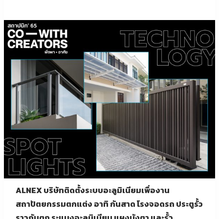
ALNEX บริษัทติดตั้งระบบอะลูมิเนียมเพื่องาน
สถาปัตยกรรมตกแต่ง อาทิ กันสาด โรงจอดรถ ประตูรั้ว
ราวกันตก ระแนงอะลูมิเนียม แผงบังตา และรั้ว