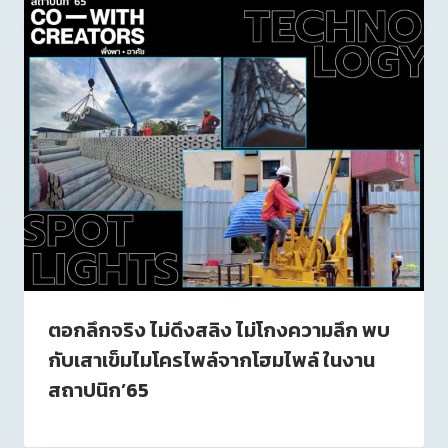
ตอกลึกจริง​ ไม่​ดึงสลิง​ ไม่โกงความลึก​ พบ
กับเสาเข็มไมโครไพล์จากโฮมไพล์ ในงาน
สถาปนิก’65