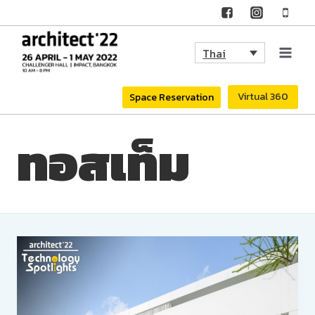
Skip
to
Thai
content
Virtual 360
Space Reservation
ทอสเท็ม