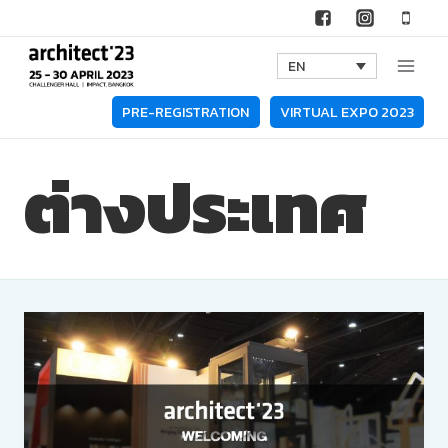
Skip
to
EN
content
PRE-REGISTRATION
VIRTUAL EXPO 2023
ต่างประเทศ