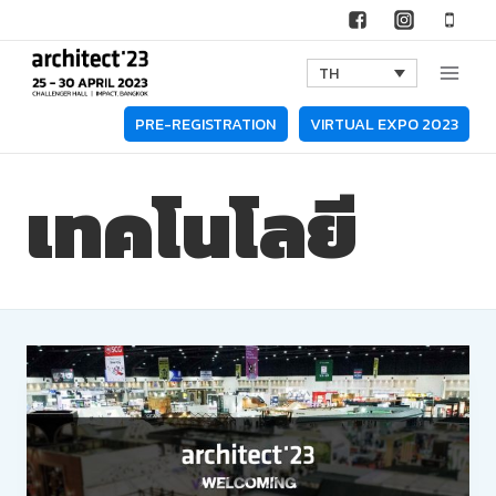
Skip
to
TH
content
PRE-REGISTRATION
VIRTUAL EXPO 2023
เทคโนโลยี