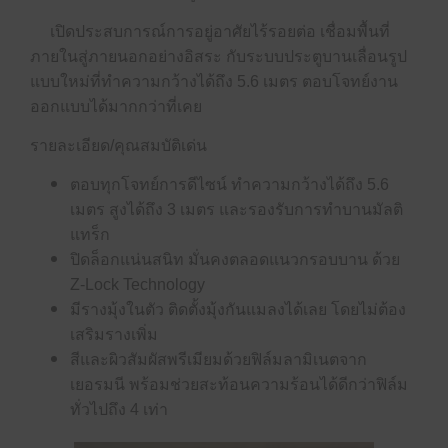
เปิดประสบการณ์การอยู่อาศัยไร้รอยต่อ เชื่อมพื้นที่
ภายในสู่ภายนอกอย่างอิสระ กับระบบประตูบานเลื่อนรูป
แบบใหม่ที่ทำความกว้างได้ถึง 5.6 เมตร ตอบโจทย์งาน
ออกแบบได้มากกว่าที่เคย
รายละเอียด/คุณสมบัติเด่น
ตอบทุกโจทย์การดีไซน์ ทำความกว้างได้ถึง 5.6
เมตร สูงได้ถึง 3 เมตร และรองรับการทำบานมัลติ
แทร็ก
ปิดล็อกแน่นสนิท มั่นคงตลอดแนวกรอบบาน ด้วย
Z-Lock Technology
มีรางมุ้งในตัว ติดตั้งมุ้งกันแมลงได้เลย โดยไม่ต้อง
เสริมรางเพิ่ม
สีและผิวสัมผัสพรีเมียมด้วยฟิล์มลามิเนตจาก
เยอรมนี พร้อมช่วยสะท้อนความร้อนได้ดีกว่าฟิล์ม
ทั่วไปถึง 4 เท่า