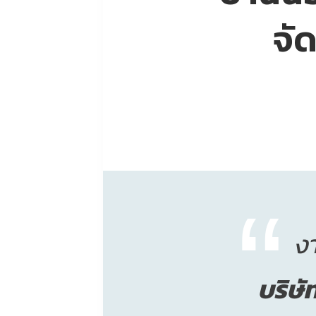
จั
งา
บริษั