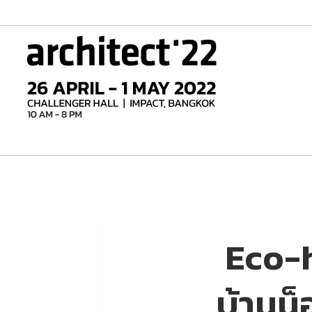
Skip
to
content
Eco-
บ้านน็