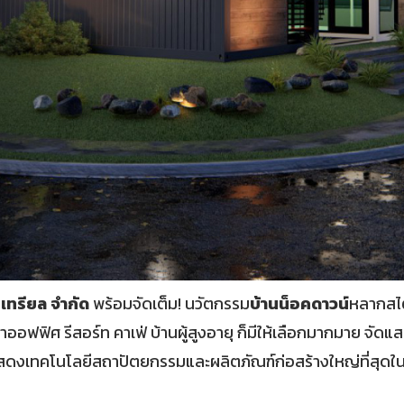
สเทรียล จำกัด
พร้อมจัดเต็ม! นวัตกรรม
บ้านน็อคดาวน์
หลากสไต
ฟฟิศ รีสอร์ท คาเฟ่ บ้านผู้สูงอายุ ก็มีให้เลือกมากมาย จัดแส
งเทคโนโลยีสถาปัตยกรรมและผลิตภัณฑ์ก่อสร้างใหญ่ที่สุดใน