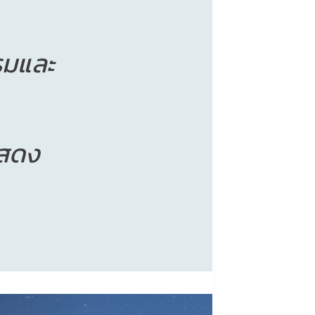
รรมและ
แสดง