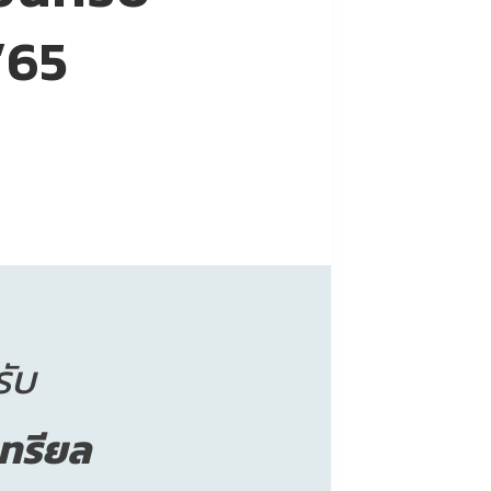
’65
ับ
เทรียล