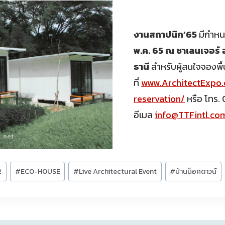
งานสถาปนิก’65
มีกำหนด
พ.ค. 65 ณ ชาเลนเจอร์ 
ธานี
สำหรับผู้สนใจจองพื้น
ที่
www.ArchitectExpo
reservation/
หรือ โทร.
อีเมล
info@TTFintl.co
2
#
ECO-HOUSE
#
Live Architectural Event
#
บ้านน็อคดาวน์