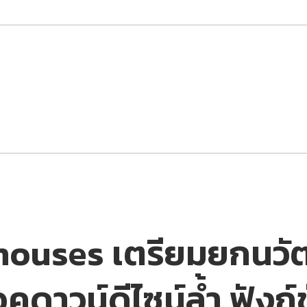
houses เตรียมยกนวั
อคดาวน์ดีไซน์ล้ำ ฟังก