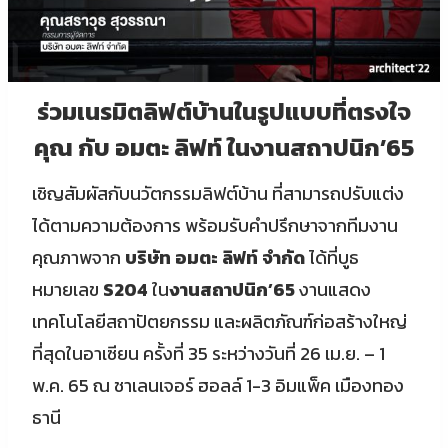
ร่วมเนรมิตลิฟต์บ้านในรูปแบบที่ตรงใจ
คุณ กับ อมตะ ลิฟท์ ในงานสถาปนิก’65
เชิญสัมผัสกับนวัตกรรมลิฟต์บ้าน ที่สามารถปรับแต่ง
ได้ตามความต้องการ พร้อมรับคำปรึกษาจากทีมงาน
คุณภาพจาก
บริษัท อมตะ ลิฟท์ จำกัด
ได้ที่บูธ
หมายเลข
S204
ใน
งานสถาปนิก’65
งานแสดง
เทคโนโลยีสถาปัตยกรรม และผลิตภัณฑ์ก่อสร้างใหญ่
ที่สุดในอาเซียน ครั้งที่ 35 ระหว่างวันที่ 26 เม.ย. – 1
พ.ค. 65 ณ ชาเลนเจอร์ ฮอลล์ 1-3 อิมแพ็ค เมืองทอง
ธานี