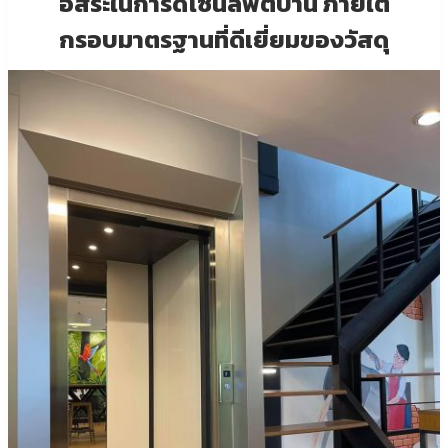
อิสระในการดีไซน์ลิฟต์บ้าน ภายใต้
กรอบมาตรฐานที่ดีเยี่ยมของวัสดุ