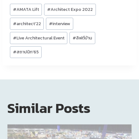
Post
#
AMATA Lift
#
Architect Expo 2022
Tags:
#
architect'22
#
interview
#
Live Architectural Event
#
ลิฟต์บ้าน
#
สถาปนิก'65
Similar Posts