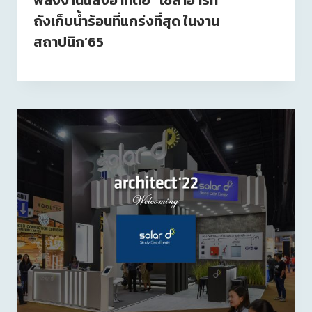
พลังงานแสงอาทิตย์ “โซล่าฮาร์ท”
ถังเก็บน้ำร้อนที่แกร่งที่สุด ในงาน
สถาปนิก’65