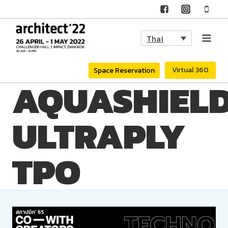
Skip
to
Thai
content
Virtual 360
Space Reservation
AQUASHIEL
ULTRAPLY
TPO