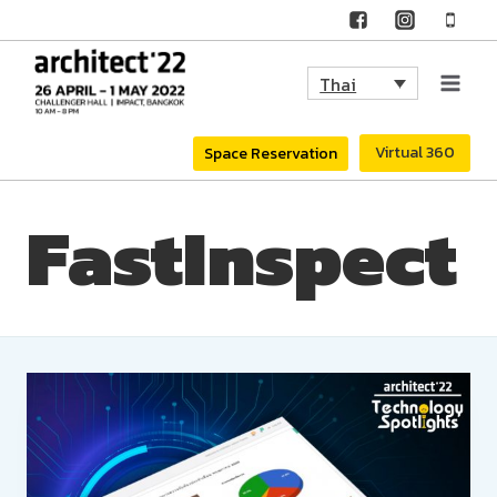
Skip
to
Thai
content
Virtual 360
Space Reservation
FastInspect