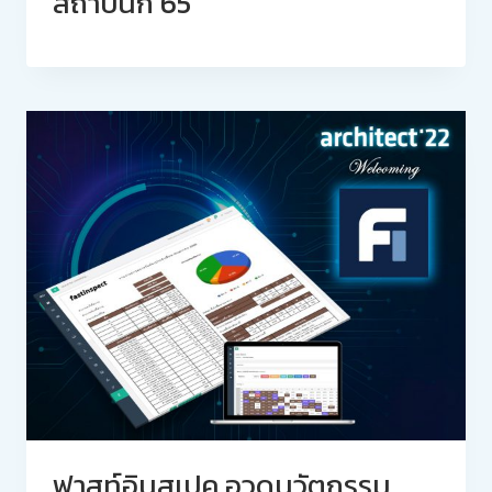
สถาปนิก’65
ฟาสท์อินสเปค อวดนวัตกรรม