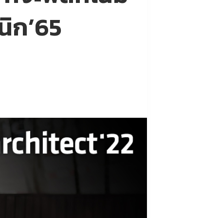
นิก’65