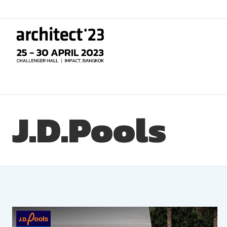
Skip
to
content
J.D.Pools