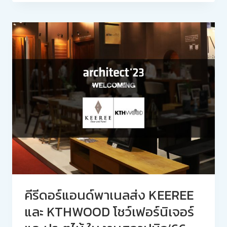
คีรีดอร์แอนด์พาเนลส่ง KEEREE
และ KTHWOOD โชว์เฟอร์นิเจอร์