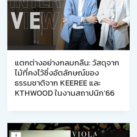
แตกต่างอย่างกลมกลืน: วัสดุจาก
ไม้ที่คงไว้ซึ่งอัตลักษณ์ของ
ธรรมชาติจาก KEEREE และ
KTHWOOD ในงานสถาปนิก’66