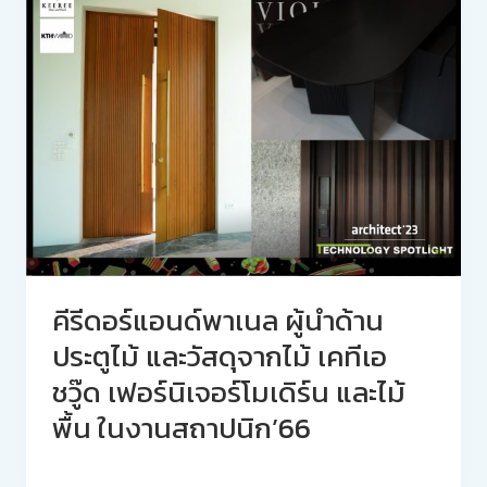
คีรีดอร์แอนด์พาเนล ผู้นำด้าน
ประตูไม้ และวัสดุจากไม้ เคทีเอ
ชวู๊ด เฟอร์นิเจอร์โมเดิร์น และไม้
พื้น ในงานสถาปนิก’66