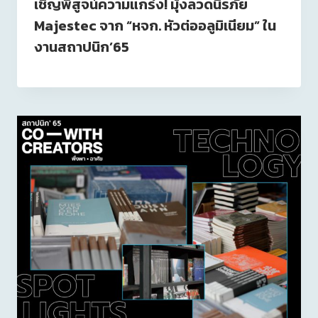
เชิญพิสูจน์ความแกร่ง! มุ้งลวดนิรภัย
Majestec จาก “หจก. หัวต่ออลูมิเนียม” ใน
งานสถาปนิก’65