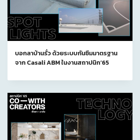
บอกลาบ้านรั่ว ด้วยระบบกันซึมมาตรฐาน
จาก Casali ABM ในงานสถาปนิก’65