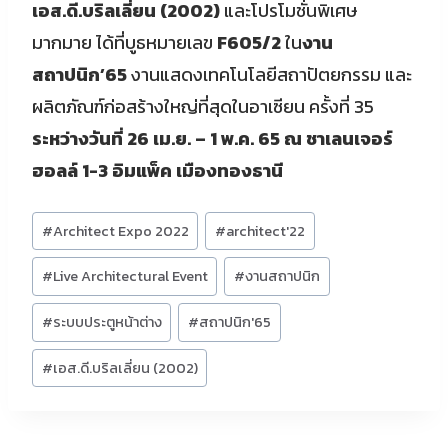
เอส.ดี.บริลเลี่ยน (2002)
และโปรโมชั่นพิเศษ
มากมาย ได้ที่บูธหมายเลข
F605/2
ใน
งาน
สถาปนิก’65
งานแสดงเทคโนโลยีสถาปัตยกรรม และ
ผลิตภัณฑ์ก่อสร้างใหญ่ที่สุดในอาเซียน ครั้งที่ 35
ระหว่างวันที่ 26 เม.ย. – 1 พ.ค. 65 ณ ชาเลนเจอร์
ฮอลล์ 1-3 อิมแพ็ค เมืองทองธานี
Post
#
Architect Expo 2022
#
architect'22
Tags:
#
Live Architectural Event
#
งานสถาปนิก
#
ระบบประตูหน้าต่าง
#
สถาปนิก'65
#
เอส.ดี.บริลเลี่ยน (2002)