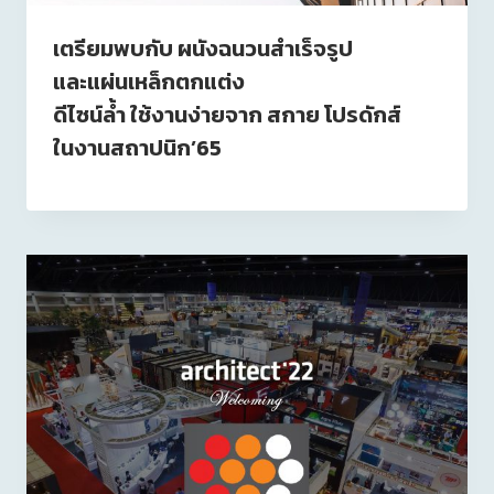
เตรียมพบกับ ผนังฉนวนสำเร็จรูป
และแผ่นเหล็กตกแต่ง
ดีไซน์ล้ำ ใช้งานง่ายจาก สกาย โปรดักส์
ในงานสถาปนิก’65