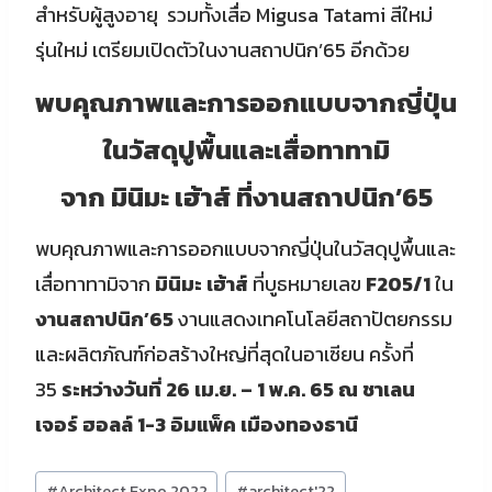
สำหรับผู้สูงอายุ รวมทั้งเสื่อ Migusa Tatami สีใหม่
รุ่นใหม่ เตรียมเปิดตัวในงานสถาปนิก’65 อีกด้วย
พบคุณภาพและการออกแบบจากญี่ปุ่น
ในวัสดุปูพื้นและเสื่อทาทามิ
จาก มินิมะ เฮ้าส์ ที่งานสถาปนิก’65
พบคุณภาพและการออกแบบจากญี่ปุ่นในวัสดุปูพื้นและ
เสื่อทาทามิจาก
มินิมะ เฮ้าส์
ที่บูธหมายเลข
F205/1
ใน
งานสถาปนิก’65
งานแสดงเทคโนโลยีสถาปัตยกรรม
และผลิตภัณฑ์ก่อสร้างใหญ่ที่สุดในอาเซียน ครั้งที่
35
ระหว่างวันที่ 26 เม.ย. – 1 พ.ค. 65 ณ ชาเลน
เจอร์ ฮอลล์ 1-3 อิมแพ็ค เมืองทองธานี
Post
#
Architect Expo 2022
#
architect'22