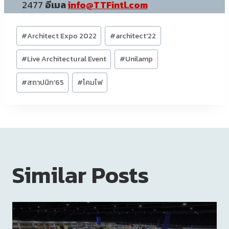
2477
อีเมล
i
nfo@TTFintl.com
Post
#
Architect Expo 2022
#
architect'22
Tags:
#
Live Architectural Event
#
Unilamp
#
สถาปนิก'65
#
โคมไฟ
Similar Posts