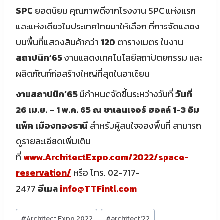
SPC
ยอดนิยม คุณภาพดีจากโรงงาน SPC แห่งแรก
และแห่งเดียวในประเทศไทยมาให้เลือก ที่การจัดแสดง
บนพื้นที่แสดงสินค้ากว่า
120
ตารางเมตร ในงาน
สถาปนิก’65
งานแสดงเทคโนโลยีสถาปัตยกรรม และ
ผลิตภัณฑ์ก่อสร้างใหญ่ที่สุดในอาเซียน
งานสถาปนิก’65
มีกำหนดจัดขึ้นระหว่างวันที่
วันที่
26 เม.ย. – 1 พ.ค. 65 ณ ชาเลนเจอร์ ฮอลล์ 1-3 อิม
แพ็ค เมืองทองธานี
สำหรับผู้สนใจจองพื้นที่ สามารถ
ดูรายละเอียดเพิ่มเติม
ที่
www.ArchitectExpo.com/2022/space-
reservation/
หรือ โทร. 02-717-
2477
อีเมล
info@TTFintl.com
Post
#
Architect Expo 2022
#
architect'22