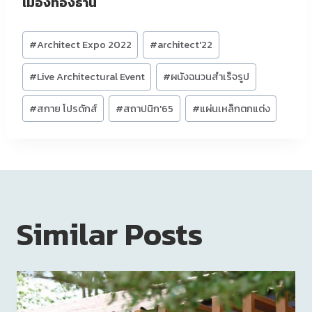
เมืองทองธานี
Post
#
Architect Expo 2022
#
architect'22
Tags:
#
Live Architectural Event
#
ผนังฉนวนสำเร็จรูป
#
สกาย โปรดักส์
#
สถาปนิก'65
#
แผ่นเหล็กตกแต่ง
Similar Posts