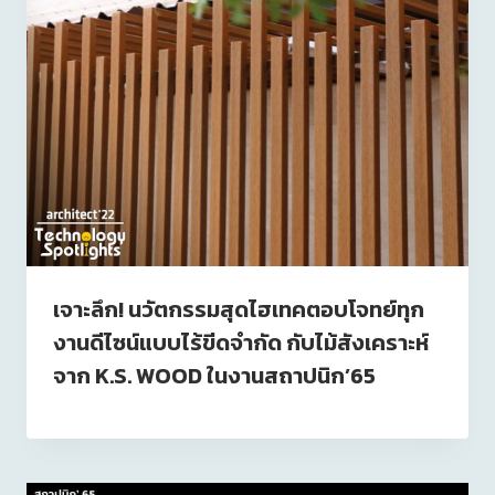
เจาะลึก! นวัตกรรมสุดไฮเทคตอบโจทย์ทุก
งานดีไซน์แบบไร้ขีดจำกัด กับไม้สังเคราะห์
จาก K.S. WOOD ในงานสถาปนิก’65