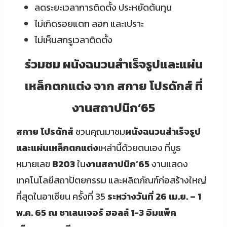
ลดระยะเวลาการติดตั้ง ประหยัดต้นทุน
ไม่เกิดรอยแตก ลอก และเปราะ
ไม่เห็นสกรูเวลาติดตั้ง
ร่วมชม ผนังฉนวนสำเร็จรูปและแผ่น
เหล็กตกแต่ง จาก สกาย โปรดักส์ ที่
งานสถาปนิก’65
สกาย โปรดักส์
ชวนคุณมาชม
ผนังฉนวนสำเร็จรูป
และแผ่นเหล็กตกแต่ง
เหล่านี้ด้วยตนเอง ที่บูธ
หมายเลข
B203
ใน
งานสถาปนิก’65
งานแสดง
เทคโนโลยีสถาปัตยกรรม และผลิตภัณฑ์ก่อสร้างใหญ่
ที่สุดในอาเซียน ครั้งที่ 35
ระหว่างวันที่ 26 เม.ย. – 1
พ.ค. 65 ณ ชาเลนเจอร์ ฮอลล์ 1-3 อิมแพ็ค