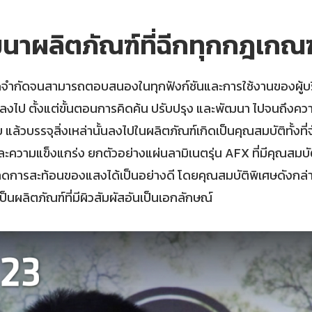
ฒนาผลิตภัณฑ์ที่ฉีกทุกกฎเกณฑ
ดจำกัดจนสามารถตอบสนองในทุกฟังก์ชันและการใช้งานของผู้บริโภ
งไป ตั้งแต่ขั้นตอนการคิดค้น ปรับปรุง และพัฒนา ไปจนถึงควา
้วบรรจุสิ่งเหล่านั้นลงไปในผลิตภัณฑ์เกิดเป็นคุณสมบัติทั้งที่จับ
และความแข็งแกร่ง ยกตัวอย่างแผ่นลามิเนตรุ่น AFX ที่มีคุณสมบั
และลดการสะท้อนของแสงได้เป็นอย่างดี โดยคุณสมบัติพิเศษดังกล่า
นผลิตภัณฑ์ที่มีผิวสัมผัสอันเป็นเอกลักษณ์