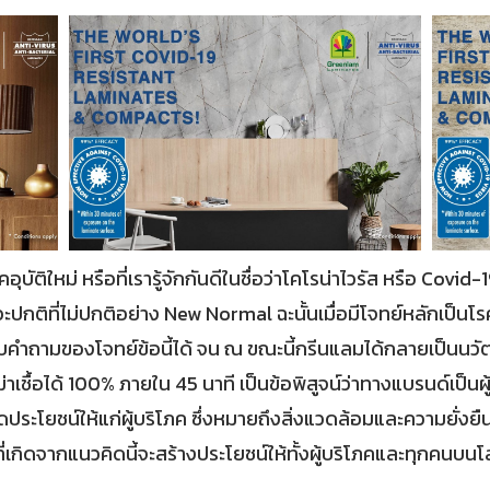
บัติใหม่ หรือที่เรารู้จักกันดีในชื่อว่าโคโรน่าไวรัส หรือ Covid-
วะปกติที่ไม่ปกติอย่าง New Normal ฉะนั้นเมื่อมีโจทย์หลักเป็นโรค
บคำถามของโจทย์ข้อนี้ได้ จน ณ ขณะนี้กรีนแลมได้กลายเป็นนวั
ฆ่าเชื้อได้ 100% ภายใน 45 นาที เป็นข้อพิสูจน์ว่าทางแบรนด์เป็
เกิดประโยชน์ให้แก่ผู้บริโภค ซึ่งหมายถึงสิ่งแวดล้อมและความยั่ง
่เกิดจากแนวคิดนี้จะสร้างประโยชน์ให้ทั้งผู้บริโภคและทุกคนบนโ