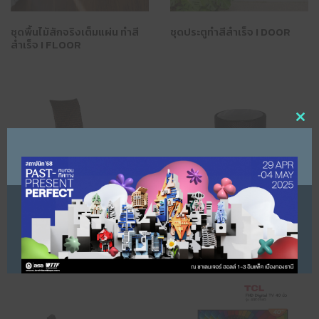
ชุดพื้นไม้สักจริงเต็มแผ่น ทำสี
ชุดประตูทำสีสำเร็จ I DOOR
สำเร็จ I FLOOR
Clo
ALT-1412/DCHB
TYPOON – AL-1447/ET