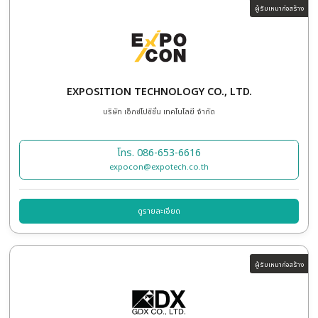
DUCTSTORE THE DESIGN GURU CO.,LTD
บริษัท ดัคท์สโตร์ เดอะดีไซน์กูรู จำกัด
โทร. 081-937-8200
ductstore.md@gmail.com
ดูรายละเอียด