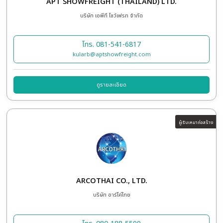
ADD IT UP CO., LTD.
บริษัท แอ็ด อิท อัพ จำกัด
โทร. 062-829-9414
kran@additup-th.com
ดูรายละเอียด
ผู้ใ