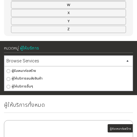
P
Q
R
S
T
U
V
W
X
Y
Z
หมวดหมู่
ผู้ให้บริการ