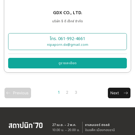
EXHIBITION SERVICE (THAILAND) CO., L
บริษัท เอ็กซิบิชั่น เซอร์วิส (ไทยแลนด์) จำกัด
โทร. 081-557-3349, 082-322-4419
info@exhibition.co.th
,
teerawoot@exhibition.co.t
pitchaya.ch@exhibition.co.th
ดูรายละเอียด
ผู้ให้บริก