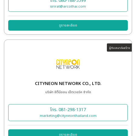
APT SHOWFREIGHT (THAILAND) LTD.
บริษัท เอพีที โชว์เฟรท จำกัด
โทร. 081-541-6817
kularb@aptshowfreight.com
ดูรายละเอียด