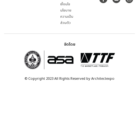
EXPOSITION TECHNOLOGY CO., LTD.
บริษัท เอ็กซ์โปซิชั่น เทคโนโลยี จำกัด
โทร. 086-653-6616
expocon@expotech.co.th
ดูรายละเอียด