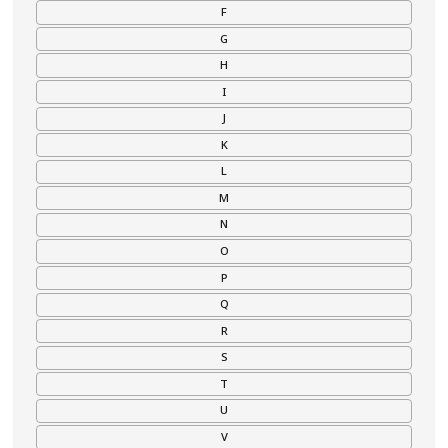
C
D
E
F
G
H
I
J
K
L
M
N
O