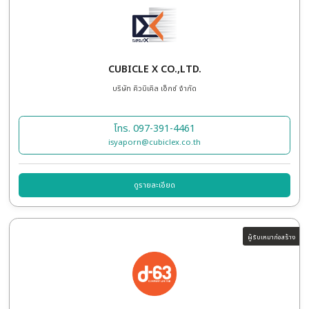
CITYNEON NETWORK CO., LTD.
บริษัท ซิตี้นีออน เน็ตเวอร์ค จำกัด
โทร. 081-298-1317
marketing@cityneonthailand.com
ดูรายละเอียด