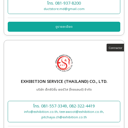
CUBICLE X CO.,LTD.
บริษัท คิวบิเคิล เอ็กซ์ จำกัด
โทร. 097-391-4461
isyaporn@cubiclex.co.th
ดูรายละเอียด