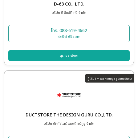
CUBICLE X CO., LTD.
บริษัท คิวบิเคิล เอ็กซ์ จำกัด
โทร. 097-391-4461
isyaporn@cubiclex.co.th
ดูรายละเอียด
ผู้ให้บริการเช่าเฟอร์