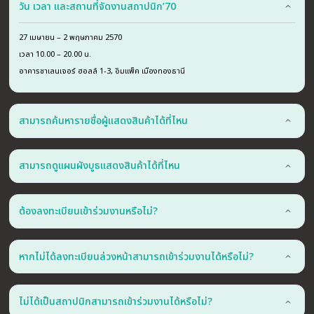
วัน เวลา และสถานที่จัดงานสถาปนิก’70
27 เมษายน – 2 พฤษภาคม 2570
เวลา 10.00 – 20.00 น.
อาคารชาเลนเจอร์ ฮอลล์ 1-3, อิมแพ็ค เมืองทองธานี
สามารถค้นหารายชื่อผู้แสดงสินค้าได้ที่ไหน
สามารถดูแผนผังบูธแสดงสินค้าได้ที่ไหน