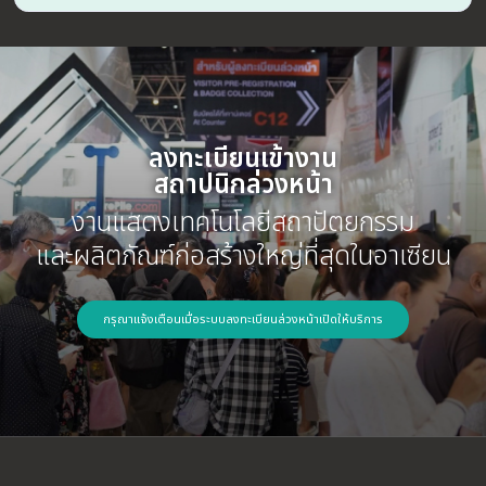
สามารถจอดรถได้ที่ไหนบ้าง และมีค่าบริการหรือไม่?
มีบริการสแตมป์บัตรจอดรถหรือไม่?
มีบริการรถเข็นสำหรับผู้สูงอายุ (WHEELCHAIR) หรือไม่?
มีบริการรับฝากสัมภาระหรือไม่?