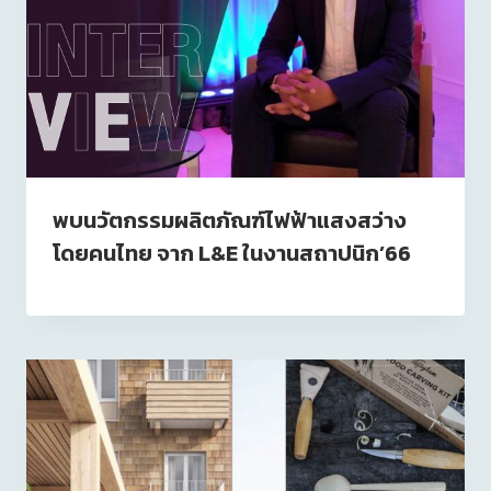
พบนวัตกรรมผลิตภัณฑ์ไฟฟ้าแสงสว่าง
โดยคนไทย จาก L&E ในงานสถาปนิก’66