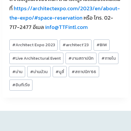
ที่
https://architectexpo.com/2023/en/about-
the-expo/#space-reservation
หรือ โทร. 02-
717-2477 อีเมล
info@TTFintl.com
Post
#
Architect Expo 2023
#
architect'23
#
BIW
Tags:
#
Live Architectural Event
#
งานสถาปนิก
#
ภายใน
#
ม่าน
#
ม่านม้วน
#
มูลี่
#
สถาปนิก'66
#
อินทีเรีย