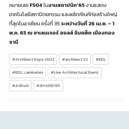
หมายเลข
F504
ใน
งานสถาปนิก’
65
งานแสดง
เทคโนโลยีสถาปัตยกรรม และผลิตภัณฑ์ก่อสร้างใหญ่
ที่สุดในอาเซียน ครั้งที่ 35
ระหว่างวันที่
26
เม
.
ย
. – 1
พ
.
ค
. 65
ณ ชาเลนเจอร์ ฮอลล์ อิมแพ็ค เมืองทอง
ธานี
Post
#
Architect Expo 2022
#
architect'22
#
EDL
Tags:
#
EDL Laminates
#
Live Architectural Event
#
ลามิเนต
#
สถาปนิก'65