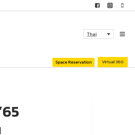
Thai
Virtual 360
Space Reservation
’65
!