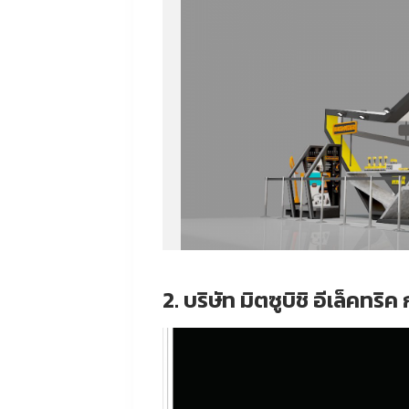
2. บริษัท มิตซูบิชิ อีเล็คทร