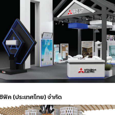
ปซิฟิค (ประเทศไทย) จำกัด