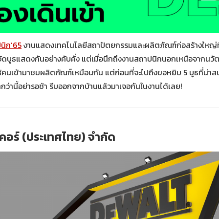
นิก’65
งานแสดงเทคโนโลยีสถาปัตยกรรมและผลิตภัณฑ์ก่อสร้างใหญ่ที่สุ
บูธแสดงกันอย่างคับคั่ง แต่เมื่อนึกถึงงานสถาปนิกนอกเหนือจากนวัตก
ำให้คนเข้ามาชมผลิตภัณฑ์เหมือนกัน แต่ก่อนที่จะไปถึงขอหยิบ 5 บูธที่น
ูมากว่านี้อย่ารอช้า รีบออกจากบ้านแล้วมาเจอกันในงานได้เลย!
์เคอร์ (ประเทศไทย) จำกัด