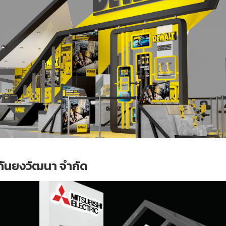
ิค กันยงวัฒนา จำกัด