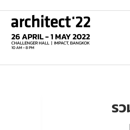
Skip
to
content
รว