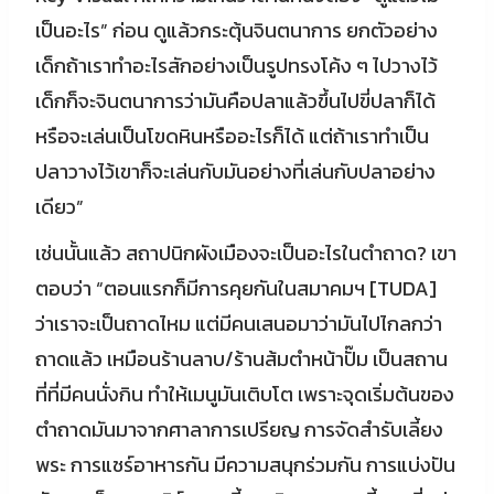
เป็นอะไร” ก่อน ดูแล้วกระตุ้นจินตนาการ ยกตัวอย่าง
เด็กถ้าเราทำอะไรสักอย่างเป็นรูปทรงโค้ง ๆ ไปวางไว้
เด็กก็จะจินตนาการว่ามันคือปลาแล้วขึ้นไปขี่ปลาก็ได้
หรือจะเล่นเป็นโขดหินหรืออะไรก็ได้ แต่ถ้าเราทำเป็น
ปลาวางไว้เขาก็จะเล่นกับมันอย่างที่เล่นกับปลาอย่าง
เดียว”
เช่นนั้นแล้ว สถาปนิกผังเมืองจะเป็นอะไรในตำถาด? เขา
ตอบว่า “ตอนแรกก็มีการคุยกันในสมาคมฯ [TUDA]
ว่าเราจะเป็นถาดไหม แต่มีคนเสนอมาว่ามันไปไกลกว่า
ถาดแล้ว เหมือนร้านลาบ/ร้านส้มตำหน้าปั๊ม เป็นสถาน
ที่ที่มีคนนั่งกิน ทำให้เมนูมันเติบโต เพราะจุดเริ่มต้นของ
ตำถาดมันมาจากศาลาการเปรียญ การจัดสำรับเลี้ยง
พระ การแชร์อาหารกัน มีความสนุกร่วมกัน การแบ่งปัน