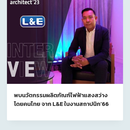
พบนวัตกรรมผลิตภัณฑ์ไฟฟ้าแสงสว่าง
โดยคนไทย จาก L&E ในงานสถาปนิก’66