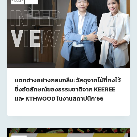
แตกต่างอย่างกลมกลืน: วัสดุจากไม้ที่คงไว้
ซึ่งอัตลักษณ์ของธรรมชาติจาก KEEREE
และ KTHWOOD ในงานสถาปนิก’66