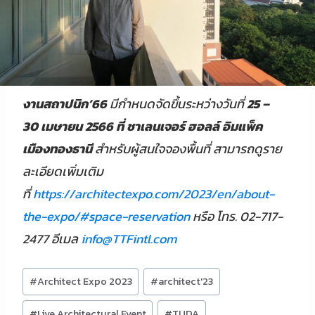
งานสถาปนิก’66
มีกำหนดจัดขึ้นระหว่างวันที่
25 –
30 เมษายน 2566 ที่ ชาเลนเจอร์ ฮอลล์ อิมแพ็ค
เมืองทองธานี
สำหรับผู้สนใจจองพื้นที่ สามารถดูราย
ละเอียดเพิ่มเติม
ที่
https://architectexpo.com/2023/en/about-
the-expo/#space-reservation
หรือ โทร. 02-717-
2477 อีเมล
info@TTFintl.com
Post
#
Architect Expo 2023
#
architect'23
Tags:
#
Live Architectural Event
#
TUDA