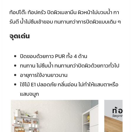
ท้อปโต๊ะ ท้อปครัว ปิดผิวเมลามีน ผิวหน้าไม่บวมน้ำ กา
รันตี น้ำไม่ซึมเข้าขอบ​ ทนทานกว่าการปิดผิวเเบบเดิม ๆ
จุดเด่น
ปิดขอบด้วยกาว PUR ทั้ง 4 ด้าน
ทนทาน ไม่ซึมน้ำ ทนทานกว่าปิดผิวด้วยกาวทั่วไป
อายุการใข้งานยาวนาน
ใช้ไม้ E1 ปลอดภัย กลิ่นอ่อน ไม่ทำให้เเสบตาหรือ
เเสบจมูก