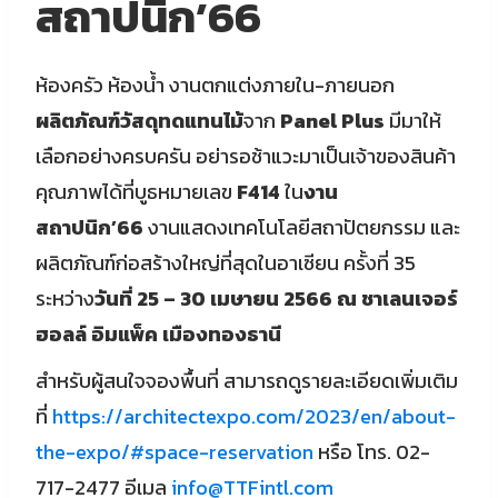
สถาปนิก’66
ห้องครัว ห้องน้ำ งานตกแต่งภายใน-ภายนอก
ผลิตภัณฑ์วัสดุทดแทนไม้
จาก
Panel Plus
มีมาให้
เลือกอย่างครบครัน อย่ารอช้าแวะมาเป็นเจ้าของสินค้า
คุณภาพได้ที่บูธหมายเลข
F414
ใน
งาน
สถาปนิก’66
งานแสดงเทคโนโลยีสถาปัตยกรรม และ
ผลิตภัณฑ์ก่อสร้างใหญ่ที่สุดในอาเซียน ครั้งที่ 35
ระหว่าง
วันที่ 25 – 30 เมษายน 2566 ณ ชาเลนเจอร์
ฮอลล์ อิมแพ็ค เมืองทองธานี
สำหรับผู้สนใจจองพื้นที่ สามารถดูรายละเอียดเพิ่มเติม
ที่
https://architectexpo.com/2023/en/about-
the-expo/#space-reservation
หรือ โทร. 02-
717-2477 อีเมล
info@TTFintl.com