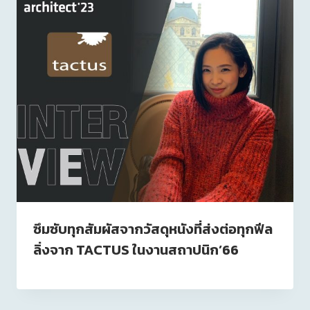
ซึมซับทุกสัมผัสจากวัสดุหนังที่ส่งต่อทุกฟีล
ลิ่งจาก TACTUS ในงานสถาปนิก’66