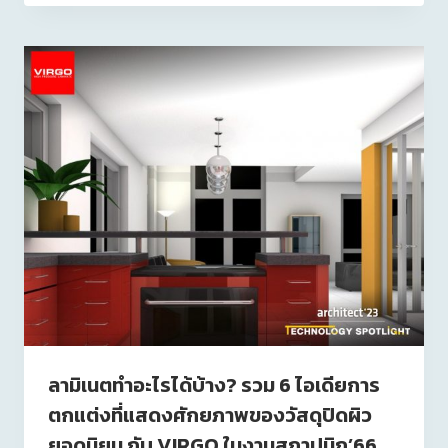
ลามิเนตทำอะไรได้บ้าง? รวม 6 ไอเดียการ
ตกแต่งที่แสดงศักยภาพของวัสดุปิดผิว
ยอดนิยม กับ VIRGO ในงานสถาปนิก’66