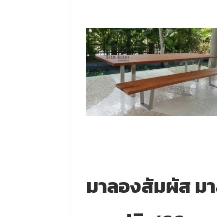
มาลองสัมผัส มาล