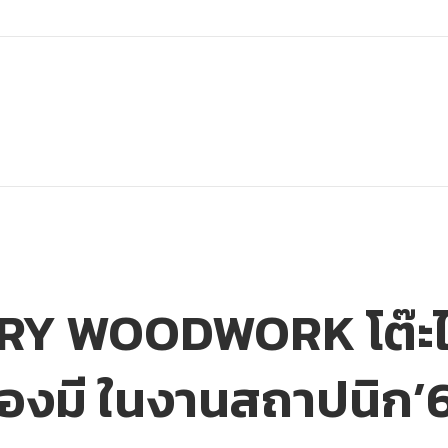
Y WOODWORK โต๊ะไม้
้องมี ในงานสถาปนิก’