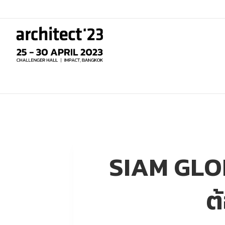
Skip
to
content
SIAM GLOR
ต