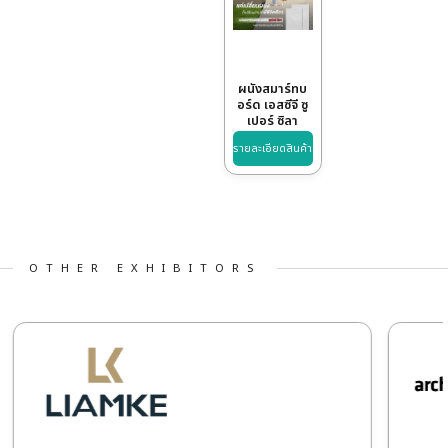
LANDSCAPE
เ
SCG กระเบื้อง
ซีเมนต์ปูพื้น
เอสซีจี รุ่น
รายละเอียดสินค้า
รา
Comfort
ผนังสมาร์ทบ