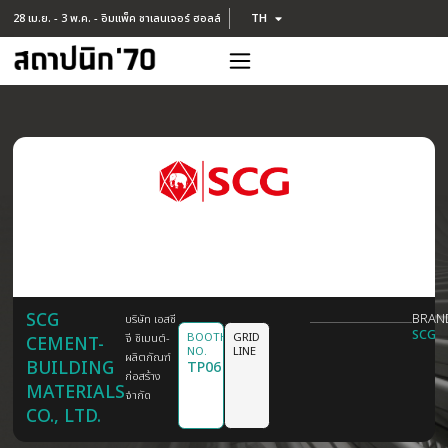
TH
28 เม.ย. - 3 พ.ค. - อิมแพ็ค ชาเลนเจอร์ ฮอลล์
EN
SCG
บริษัท เอสซี
BOOTH
GRID
จี ซิเมนต์-
CEMENT-
NO.
LINE
ผลิตภัณฑ์