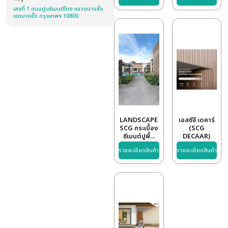
SCG
สินค้า / บริการ
CONSTRUCTION MATERIALS
เว็บไซต์
Excella
แ
Cresta
S
HTTPS://WWW.SCGSMARTLIVING.COM
หลังคาผสาน
ศิลป์ ด้วย
รายละเอียดสินค้า
รา
Digital
ที่อยู่
Printing
เลขที่ 1 ถนนปูนซิเมนต์ไทย แขวงบางซื่อ
Technology
เขตบางซื่อ กรุงเทพฯ 10800