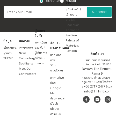
SUZHOU LIANYING WOOD CO., LTD.
Brand: LiamKe
BOOTH NO.
GRID LINE
F403/3
O17
ดูรายละเอียด
27 เม.ย. – 2 พ.ค.
ชาเลนเจอร์ ฮอล