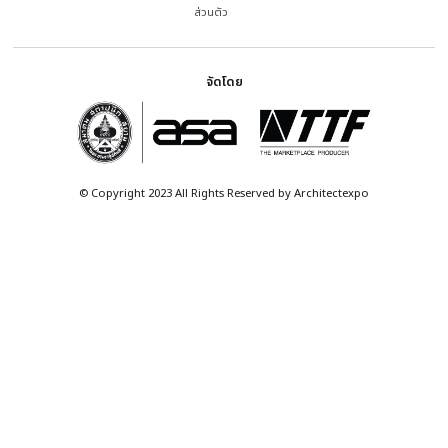
10.00 น. – 20.00 น.
อิมแพ็ค เมืองทอ
อัปเดตข่าวสารก่อนใครผ่าน NEWSLETTER
ผู้เข้าชม
Exhibitor
Visitor
งาน
คู่มือสำหรับผู้
เข้าชมงาน
รายชื่อผู้
แสดงสินค้า
Thematic
ผู้แสดง
สินค้า
Pavilion
Palette of
ข้อมูล
บทความ
ลงทะเบียน
สื่อและ
Materials
จองพื้นที่
ประชาสัมพันธ์
เกี่ยวกับงาน
Interviews
Pavilion
ผู้ให้บริการ
ผู้จัดงาน
News
ต
แกลเลอรี
อย่างเป็น
THEME
Technology
ภาพ
บริษัท 
ทางการ
Spotlights
เนชั่นแ
วิดีโอ
Meet Our
โครงกา