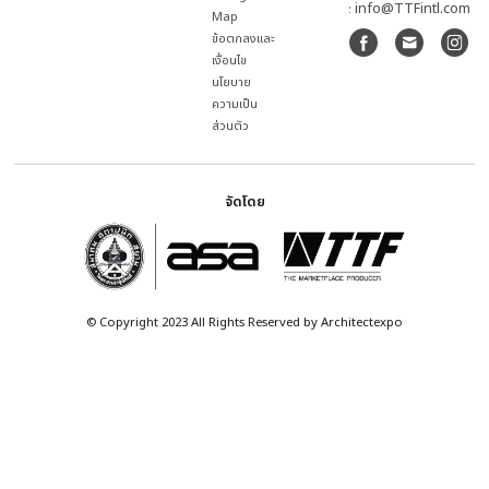
27 เม.ย. – 2 พ.ค.
ชาเลนเจอร์ ฮอล
10.00 น. – 20.00 น.
อิมแพ็ค เมืองทอ
อัปเดตข่าวสารก่อนใครผ่าน NEWSLETTER
ผู้เข้าชม
Exhibitor
Visitor
งาน
คู่มือสำหรับผู้
เข้าชมงาน
รายชื่อผู้
แสดงสินค้า
Thematic
ผู้แสดง
สินค้า
Pavilion
Palette of
ข้อมูล
บทความ
ลงทะเบียน
สื่อและ
Materials
จองพื้นที่
ประชาสัมพันธ์
เกี่ยวกับงาน
Interviews
Pavilion
ผู้ให้บริการ
ผู้จัดงาน
News
ต
แกลเลอรี
อย่างเป็น
THEME
Technology
ภาพ
บริษัท 
ทางการ
Spotlights
เนชั่นแ
วิดีโอ