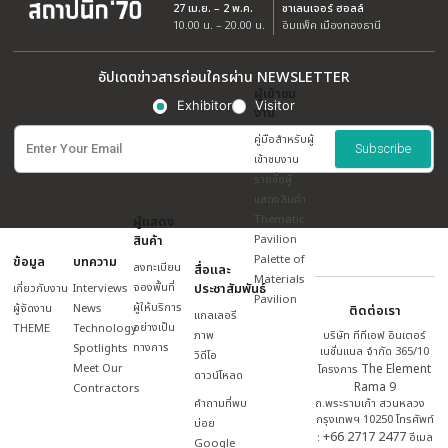
SUZHOU LIANYING WOOD CO., LTD.
Brand: LiamKe
BOOTH NO.
GRID LINE
F403/3
O17
ดูรายละเอียด