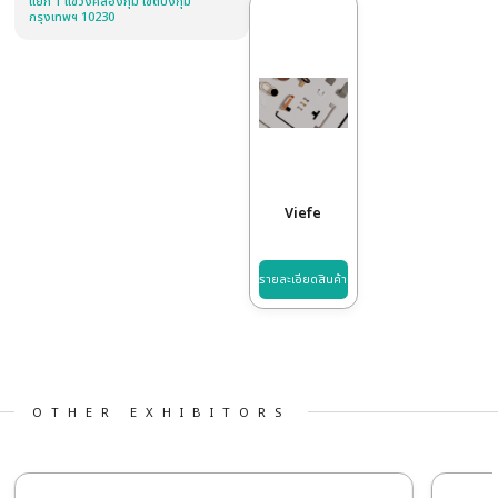
สินค้า / บริการ
LAMINATES, HIGH PRESSURE
LAMINTES
Laminates
เว็บไซต์
รุ่น MOMA
HTTPS://PANAPLAST.COM.SG/
รายละเอียดสินค้า
รา
ที่อยู่
เลขที่ 46/287, 46/288 ซอยนวมินทร์ 74
แยก 1 แขวงคลองกุ่ม เขตบึงกุ่ม
กรุงเทพฯ 10230