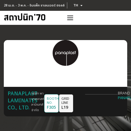
TH
28 เม.ย. - 3 พ.ค. - อิมแพ็ค ชาเลนเจอร์ ฮอลล์
EN
PANAPLAST
บริษัท พา
BOOTH
GRID
นาพลาสท์
LAMINATES
NO.
LINE
ลามิเนทส์