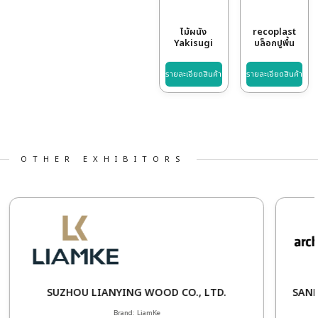
ไม้พื้นภายใน
รุ่น AEF
(Advance
Engineered
รายละเอียดสินค้า
รา
Flooring)
ไม้ผนัง
Yakisugi