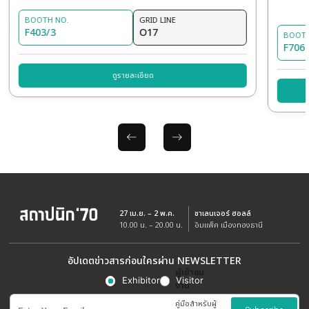
รายละเอียดสินค้า
รา
OTHER EXHIBITORS
SUZHOU LIANYING WOOD CO., LTD.
Brand: LiamKe