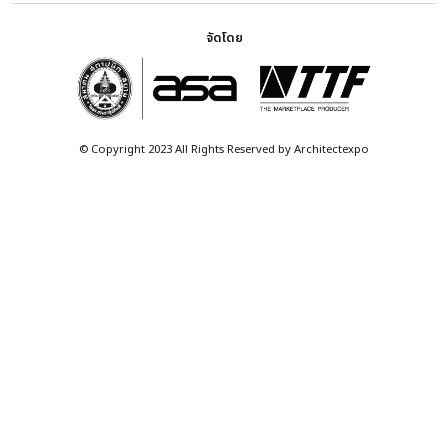
อัปเดตข่าวสารก่อนใครผ่าน NEWSLETTER
ผู้เข้าชม
Exhibitor
Visitor
งาน
คู่มือสำหรับผู้
เข้าชมงาน
รายชื่อผู้
แสดงสินค้า
Thematic
ผู้แสดง
สินค้า
Pavilion
Palette of
ข้อมูล
บทความ
ลงทะเบียน
สื่อและ
Materials
จองพื้นที่
ประชาสัมพันธ์
เกี่ยวกับงาน
Interviews
Pavilion
ผู้ให้บริการ
ผู้จัดงาน
News
ต
แกลเลอรี
อย่างเป็น
THEME
Technology
ภาพ
บริษัท 
ทางการ
Spotlights
เนชั่นแ
วิดีโอ
Meet Our
โครงกา
ดาวน์โหลด
Contractors
คำถามที่พบ
ถ.พระรา