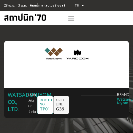
TH
28 เม.ย. - 3 พ.ค. - อิมแพ็ค ชาเลนเจอร์ ฮอลล์
EN
WATSADUNIYOM
บริษัท
BOOTH
GRID
วัสดุ
CO.,
NO.
LINE
นิยม