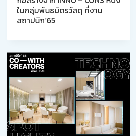
ก่อสร้างจาก INNO – CONS หนึ่ง
ในกลุ่มพันธมิตรวัสดุ ที่งาน
สถาปนิก’65