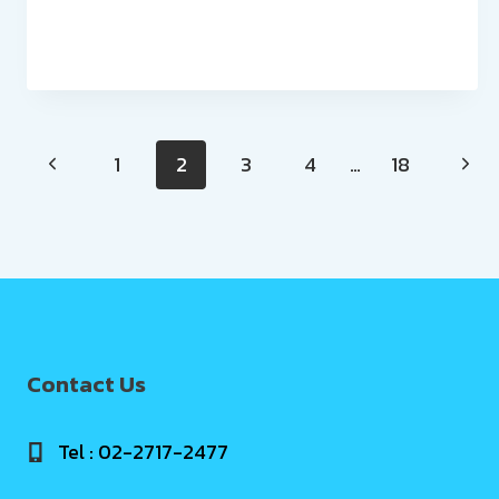
Page
1
2
3
4
…
18
navigation
Contact Us
Tel : 02-2717-2477