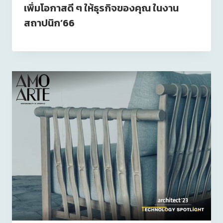
เพิ่มโอกาสดี ๆ ให้ธุรกิจของคุณ ในงาน
สถาปนิก’66