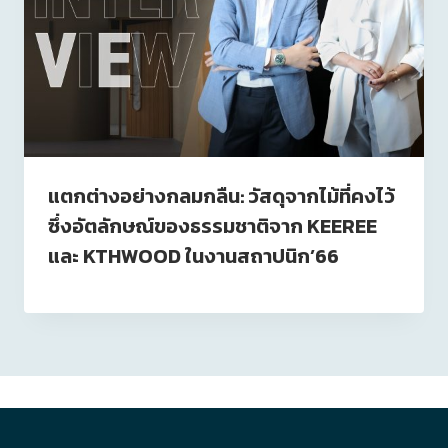
แตกต่างอย่างกลมกลืน: วัสดุจากไม้ที่คงไว้
ซึ่งอัตลักษณ์ของธรรมชาติจาก KEEREE
และ KTHWOOD ในงานสถาปนิก’66