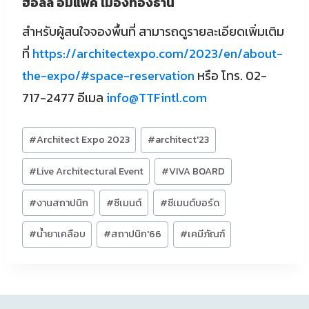
ฮอลล์ อิมแพ็ค เมืองทองธานี
สำหรับผู้สนใจจองพื้นที่ สามารถดูรายละเอียดเพิ่มเติม
ที่
https://architectexpo.com/2023/en/about-
the-expo/#space-reservation
หรือ โทร. 02-
717-2477 อีเมล
info@TTFintl.com
Post
#
Architect Expo 2023
#
architect'23
Tags:
#
Live Architectural Event
#
VIVA BOARD
#
งานสถาปนิก
#
ซีเมนต์
#
ซีเมนต์บอร์ด
#
น้ำยาเคลือบ
#
สถาปนิก'66
#
เคมีภัณฑ์