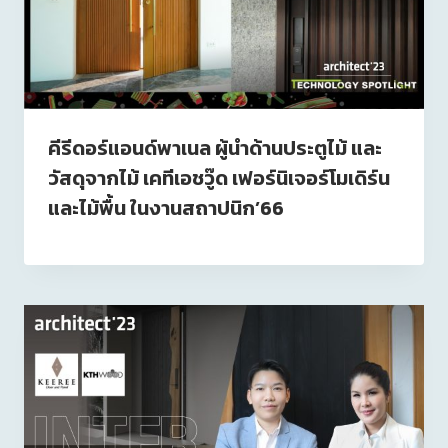
คีรีดอร์แอนด์พาเนล ผู้นำด้านประตูไม้ และ
วัสดุจากไม้ เคทีเอชวู๊ด เฟอร์นิเจอร์โมเดิร์น
และไม้พื้น ในงานสถาปนิก’66