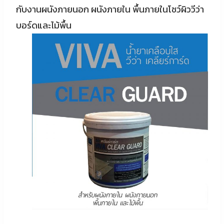
กับงานผนังภายนอก ผนังภายใน พื้นภายในโชว์ผิววีว่า
บอร์ดและไม้พื้น