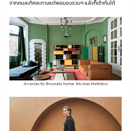
จากคนละทิศละทางแต่พอมองรวมๆ แล้วก็เข้ากันได้
An eclectic Brussels home. Nicolas Mathéus