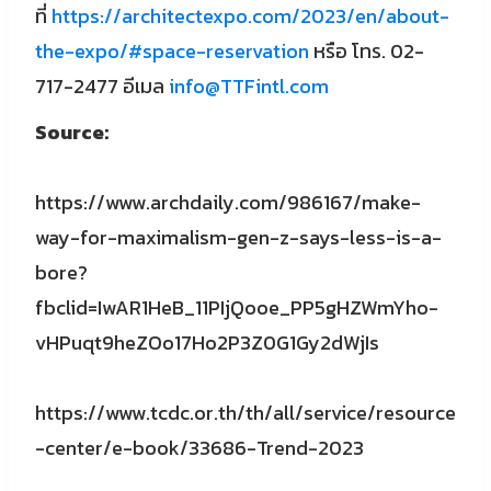
ที่
https://architectexpo.com/2023/en/about-
the-expo/#space-reservation
หรือ โทร. 02-
717-2477 อีเมล
info@TTFintl.com
Source:
https://www.archdaily.com/986167/make-
way-for-maximalism-gen-z-says-less-is-a-
bore?
fbclid=IwAR1HeB_11PIjQooe_PP5gHZWmYho-
vHPuqt9heZOo17Ho2P3Z0G1Gy2dWjIs
https://www.tcdc.or.th/th/all/service/resource
-center/e-book/33686-Trend-2023