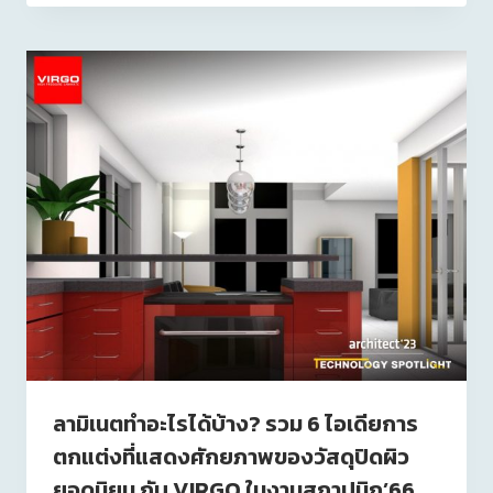
ลามิเนตทำอะไรได้บ้าง? รวม 6 ไอเดียการ
ตกแต่งที่แสดงศักยภาพของวัสดุปิดผิว
ยอดนิยม กับ VIRGO ในงานสถาปนิก’66