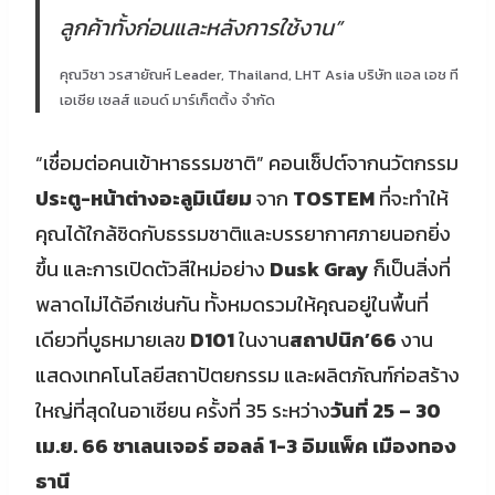
ลูกค้าทั้งก่อนและหลังการใช้งาน”
คุณวิชา วรสายัณห์ Leader, Thailand, LHT Asia บริษัท แอล เอช ที
เอเซีย เซลส์ แอนด์ มาร์เก็ตติ้ง จำกัด
“เชื่อมต่อคนเข้าหาธรรมชาติ” คอนเซ็ปต์จากนวัตกรรม
ประตู-หน้าต่างอะลูมิเนียม
จาก
TOSTEM
ที่จะทำให้
คุณได้ใกล้ชิดกับธรรมชาติและบรรยากาศภายนอกยิ่ง
ขึ้น และการเปิดตัวสีใหม่อย่าง
Dusk Gray
ก็เป็นสิ่งที่
พลาดไม่ได้อีกเช่นกัน ทั้งหมดรวมให้คุณอยู่ในพื้นที่
เดียวที่บูธหมายเลข
D101
ในงาน
สถาปนิก’66
งาน
แสดงเทคโนโลยีสถาปัตยกรรม และผลิตภัณฑ์ก่อสร้าง
ใหญ่ที่สุดในอาเซียน ครั้งที่ 35 ระหว่าง
วันที่ 25 – 30
เม.ย. 66 ชาเลนเจอร์ ฮอลล์ 1-3 อิมแพ็ค เมืองทอง
ธานี