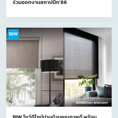
ร่วมออกงานสถาปนิก’66
BIW โชว์ดีไซน์ม่านม้วนคุณภาพดี พร้อม