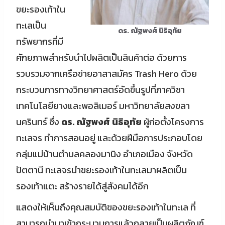
ขยะรองเท้าใน
ทะเลเป็น
ดร. ณัฐพงศ์ นิธิอุทัย
ทรัพยากรที่มี
ศักยภาพสำหรับนำไปผลิตเป็นสินค้าต่อ ด้วยการ
รวบรวมจากเครือข่ายอาสาสมัคร Trash Hero ด้วย
กระบวนการทางวิทยาศาสตร์อัดขึ้นรูปที่ภาควิชา
เทคโนโลยียางและพอลิเมอร์ มหาวิทยาลัยสงขลา
นครินทร์ ซึ่ง
ดร. ณัฐพงศ์ นิธิอุทัย
ผู้ก่อตั้งโครงการ
ทะเลจร ทำการสอนอยู่ และด้วยฝีมือการประกอบโดย
กลุ่มแม่บ้านตำบลคลองมานิง อำเภอเมือง จังหวัด
ปัตตานี ทะเลจรนำขยะรองเท้าในทะเลมาผลิตเป็น
รองเท้าแตะ สร้างรายได้สู่สังคมได้อีก
แสดงให้เห็นถึงคุณสมบัติของขยะรองเท้าในทะเล ที่
สามารถนำมาเข้ากระบวนการแล้วกลายเป็นผลิตภัณฑ์