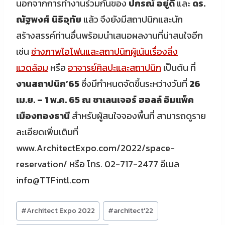
นอกจากการทำงานร่วมกันของ
ปกรณ์ อยู่ดี
และ
ดร.
ณัฐพงศ์ นิธิอุทัย
แล้ว จึงยังมีสถาปนิกและนัก
สร้างสรรค์ท่านอื่นพร้อมนำเสนอผลงานที่น่าสนใจอีก
เช่น
ช่างภาพไอโฟนและสถาปนิกผู้เน้นเรื่องสิ่ง
แวดล้อม
หรือ
อาจารย์ศิลปะและสถาปนิก
เป็นต้น ที่
งานสถาปนิก’65
ซึ่งมีกำหนดจัดขึ้นระหว่างวันที่
26
เม.ย. – 1 พ.ค. 65 ณ ชาเลนเจอร์ ฮอลล์ อิมแพ็ค
เมืองทองธานี
สำหรับผู้สนใจจองพื้นที่ สามารถดูราย
ละเอียดเพิ่มเติมที่
www.ArchitectExpo.com/2022/space-
reservation/ หรือ โทร. 02-717-2477 อีเมล
info@TTFintl.com
Post
#
Architect Expo 2022
#
architect'22
Tags: