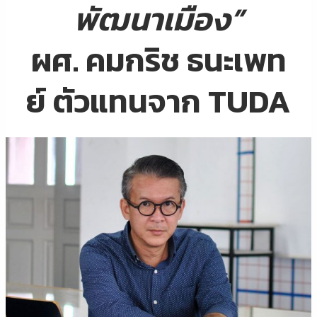
พัฒนาเมือง”
ผศ. คมกริช ธนะเพท
ย์ ตัวแทนจาก TUDA