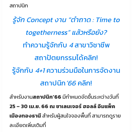
สถาปนิก
รู้จัก Concept งาน “ตำถาด : Time to
togetherness” แล้วหรือยัง?
ทำความรู้จักกับ
4
สาขาวิชาชีพ
สถาปัตยกรรมได้คลิก!
รู้จักกับ
4+1
ความร่วมมือในการจัดงาน
สถาปนิก
’66
คลิก!
สำหรับงาน
สถาปนิก’66
มีกำหนดจัดขึ้นระหว่างวันที่
25 – 30 เม.ย. 66 ณ ชาเลนเจอร์ ฮอลล์ อิมแพ็ค
เมืองทองธานี
สำหรับผู้สนใจจองพื้นที่ สามารถดูราย
ละเอียดเพิ่มเติมที่