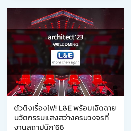
ตัวตึงเรื่องไฟ! L&E พร้อมเฉิดฉาย
นวัตกรรมแสงสว่างครบวงจรที่
งานสถาปนิก’66