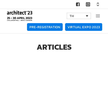
Skip
to
TH
content
PRE-REGISTRATION
VIRTUAL EXPO 2023
ARTICLES
All
Interviews
Lifestyle
News
Technology Spotlights