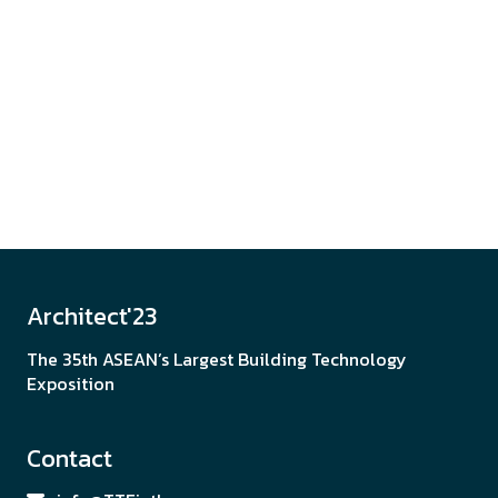
แตกต่างอย่างกลมกลืน: วัสดุจากไม้ที่คงไว้ซึ่งอัต
ลักษณ์ของธรรมชาติจาก KEEREE และ KTHWOOD ใน
งานสถาปนิก’66
«
1
2
3
4
…
20
»
Architect'23
The 35th ASEAN’s Largest Building Technology
Exposition
Contact